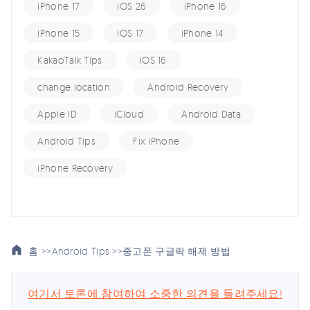
iPhone 17
iOS 26
iPhone 16
iPhone 15
iOS 17
iPhone 14
KakaoTalk Tips
iOS 16
change location
Android Recovery
Apple ID
iCloud
Android Data
Android Tips
Fix iPhone
iPhone Recovery
홈 >>
Android Tips >>
중고폰 구글락 해제 방법
여기서 토론에 참여하여 소중한 의견을 들려주세요!