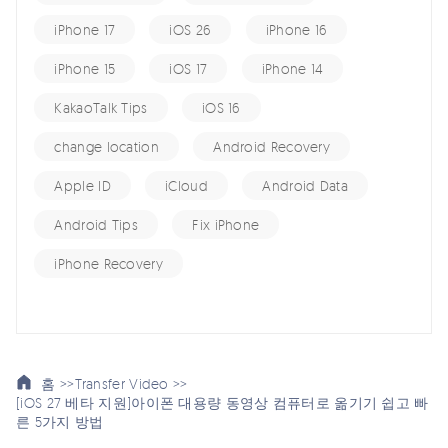
iPhone 17
iOS 26
iPhone 16
iPhone 15
iOS 17
iPhone 14
KakaoTalk Tips
iOS 16
change location
Android Recovery
Apple ID
iCloud
Android Data
Android Tips
Fix iPhone
iPhone Recovery
홈 >>
Transfer Video >>
[iOS 27 베타 지원]아이폰 대용량 동영상 컴퓨터로 옮기기 쉽고 빠
른 5가지 방법