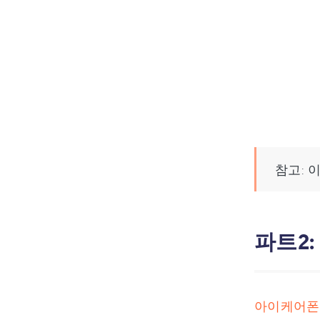
참고: 
파트2
아이케어폰