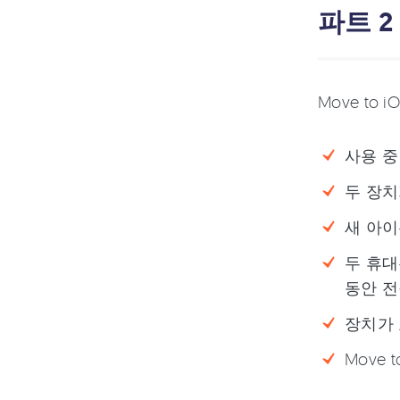
파트 2
Move t
사용 중
두 장치
새 아이
두 휴대
동안 전
장치가 
Move