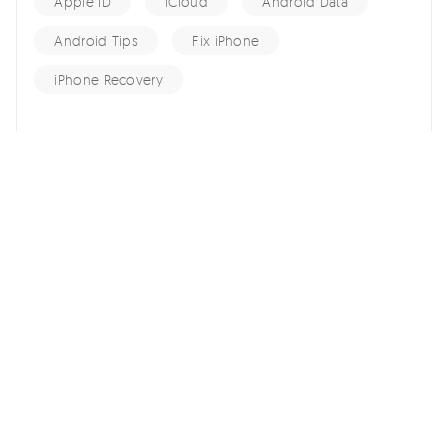
Apple ID
iCloud
Android Data
Android Tips
Fix iPhone
iPhone Recovery
홈 >>
iPhone Tips >>
아이폰 유튜브 백그라운드 재생 오류 해결 방법
여기서 토론에 참여하여 소중한 의견을 들려주세요!
스마트폰 관련