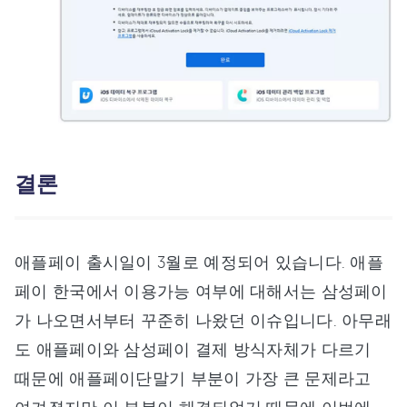
결론
애플페이 출시일이 3월로 예정되어 있습니다. 애플
페이 한국에서 이용가능 여부에 대해서는 삼성페이
가 나오면서부터 꾸준히 나왔던 이슈입니다. 아무래
도 애플페이와 삼성페이 결제 방식자체가 다르기
때문에 애플페이단말기 부분이 가장 큰 문제라고