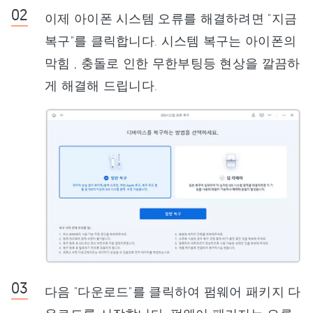
이제 아이폰 시스템 오류를 해결하려면 "지금
복구"를 클릭합니다. 시스템 복구는 아이폰의
막힘 , 충돌로 인한 무한부팅등 현상을 깔끔하
게 해결해 드립니다.
다음 "다운로드"를 클릭하여 펌웨어 패키지 다