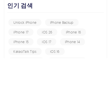
인기 검색
Unlock iPhone
iPhone Backup
iPhone 17
iOS 26
iPhone 16
iPhone 15
iOS 17
iPhone 14
KakaoTalk Tips
iOS 16
change location
Android Recovery
Apple ID
iCloud
Android Data
Android Tips
Fix iPhone
iPhone Recovery