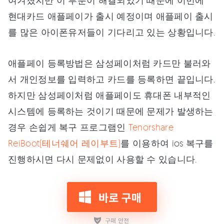
여겨졌지만 이 부분이 해결되었기 때문에 이번에
현대카드 애플페이가 출시 예정이며 애플페이 출시
를 많은 아이폰유저들이 기다리고 있는 상황입니다.
애플페이 등록방법은 삼성페이처럼 카드만 불러와
서 개인정보를 입력하고 카드를 등록하면 끝입니다.
하지만 삼성페이처럼 애플페이도 휴대폰 내부적인
시스템에 등록하는 것이기 때문에 문제가 발생하는
경우 손쉽게 복구 프로그램인
Tenorshare
ReiBoot(테너쉐어 레이부트)
를 이용하여 ios 복구를
진행하시면 다시 문제없이 사용할 수 있습니다.