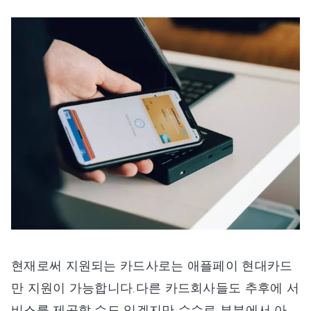
현재로써 지원되는 카드사로는 애플페이 현대카드
만 지원이 가능합니다.다른 카드회사들도 추후에 서
비스를 제공할 수도 있겠지만 수수료 부분에서 아