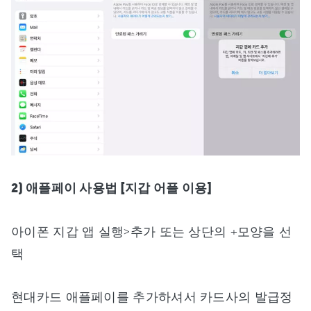
2) 애플페이 사용법 [지갑 어플 이용]
아이폰 지갑 앱 실행>추가 또는 상단의 +모양을 선
택
현대카드 애플페이를 추가하셔서 카드사의 발급정