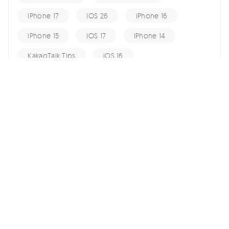
iPhone 17
iOS 26
iPhone 16
iPhone 15
iOS 17
iPhone 14
KakaoTalk Tips
iOS 16
change location
Android Recovery
Apple ID
iCloud
Android Data
Android Tips
Fix iPhone
iPhone Recovery
홈 >>
iPhone Tips >>
에어팟 맥스 충전 안됨 원인 및 해결 방법
여기서 토론에 참여하여 소중한 의견을 들려주세요!