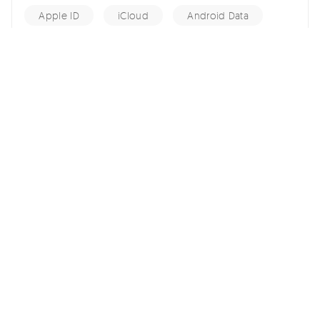
Apple ID
iCloud
Android Data
Android Tips
Fix iPhone
iPhone Recovery
홈 >>
iOS 26 >>
애플 인텔리전스와 챗GPT: AI 어시스턴트의 대결
여기서 토론에 참여하여 소중한 의견을 들려주세요!