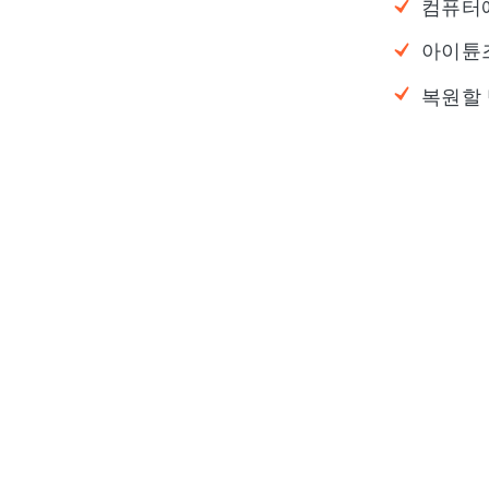
컴퓨터에
아이튠즈
복원할 