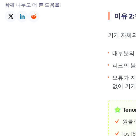
함께 나누고 더 큰 도움을!
이유 2
기기 자체의
대부분의 
피크민 블
오류가 
없이 기기
Teno
원클
ios