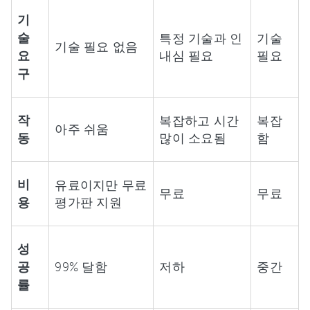
기
술
특정 기술과 인
기술
기술 필요 없음
요
내심 필요
필요
구
작
복잡하고 시간
복잡
아주 쉬움
동
많이 소요됨
함
비
유료이지만 무료
무료
무료
용
평가판 지원
성
공
99% 달함
저하
중간
률