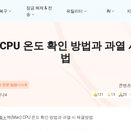
잠금 해제 & 전
 복구
유틸리티
AI
송
고
4DDiG 파일 복구
사진/ 동영상/문서 복
4uKey - iTunes 백업
UltData - 아이폰 데이터 복구
iCareFone - WhatsApp Transfer
4D
) CPU 온도 확인 방법과 과열
문
iTunes 백업 암호 잠금 풀기
아이폰/아이패드 데이터 복구&
안드로이드 아이폰 간에 WhatsApp 데이터
몇 분
4DDIG 비디오 
iTunes/iCloud 백업 복구
전송
법
AI로 손상된 비디오 복
스
Phone Mirror
PD
4DDIG 사진 복구
UltData - Android 데이터 복구
4MeKey - 아이폰 활성화 잠금 해제
Android & iOS 화면 미러링
딥시
AI로 손상된 사진 복원
지
루트 없이 안드로이드 데이터 복구
iCloud 활성화 잠금 삭제
 차 전문 칼럼니스트
콘텐츠
PixPretty AI Pho
121
13
25
-24
구
무료 AI 사진 편집 도구
PDNob Image Translator
PDN
이미지를 텍스트로 즉시 변환
무료 
화 >
맥(Mac) CPU 온도 확인 방법과 과열 시 해결방법
4DDiG 중복 파일 삭제기
Ten