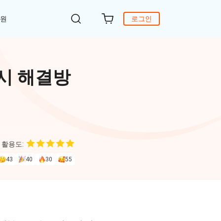
지원
로그인
객 지원
원
DiG 윈도우 부팅
UltData - WhatsApp 복구
iCareFone - 무료 iOS 백업
 시 해결방
의하기
 안에 윈도 문제 해결
아이폰/안드로이드 WhatsApp 데이터 복구
간편한 iOS 데이터 백업 및 관리
복구
원
토어
DeepSeek AI
Nob - 윈도우용 PDF 편집기
4DDiG - 데이터 복구
iTransGo - 폰 데이터 전송
크 Al를 사용하여 PDF 편집 및 최적화
식 베이스
Win/ Mac에서 삭제된 파일 복원
안드로이드 아이폰으로 데이터 전송
 활용도:
to Editor
43
40
30
55
독 갱신
ob Online
온라인 PDF OCR & 변환
브랜드 리뉴얼
orshare Cleamio