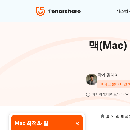
시스템
ReiBoot - iOS 시스템 복구
4uKey - 아이폰 잠금 해제
iAnyGo - GPS 위치 조작
맥(Mac
iOS 18 베타 포함 150개 이상 iOS 시스템 이
비밀번호 없이 아이폰/아이패드 잠금해제
탈옥 필요없이 위치 조작하기
슈 문제 해결
ReiBoot
for iOS
4DDiG 파티션 관리
ReiBoot - Android 시스템 복구
4uKey - 안드로이드 잠금 해제
작가:김태이
간단하고 안전한 시스템 마이그레이션 도구
A-B-C 처럼 안드로이드 시스템 복구
안드로이드 화면 비밀번호&구글 락 제거
4uKey
3C 테크 분야 10년
for
마지막 업데이트: 2026-07
iOS
PDNob - MacOS용 PDF 편집기
맥에서 Al를 사용하여 PDF 편집 및 관리
iAnyGo
홈 >
맥 최적
Mac 최적화 팁
Tenorshare PixPretty