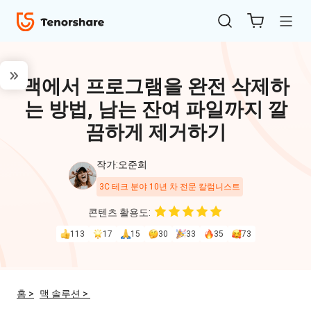
맥에서 프로그램을 완전 삭제하
는 방법, 남는 잔여 파일까지 깔
끔하게 제거하기
작가:오준희
ReiBoot
3C 테크 분야 10년 차 전문 칼럼니스트
for iOS
콘텐츠 활용도:
113
17
15
30
33
35
73
4uKey
for
iOS
홈 >
맥 솔루션 >