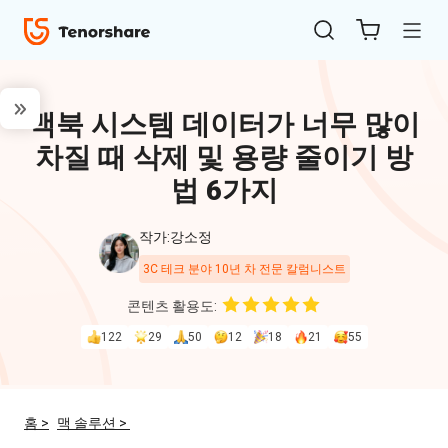
맥북 시스템 데이터가 너무 많이
차질 때 삭제 및 용량 줄이기 방
법 6가지
작가:강소정
ReiBoot
3C 테크 분야 10년 차 전문 칼럼니스트
for iOS
콘텐츠 활용도:
122
29
50
12
18
21
55
4uKey
for
iOS
홈 >
맥 솔루션 >