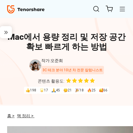
Mac에서 용량 정리 및 저장 공간
확보 빠르게 하는 방법
작가:오준희
3C 테크 분야 10년 차 전문 칼럼니스트
ReiBoot
콘텐츠 활용도:
for iOS
198
17
45
21
18
25
66
4uKey
for
홈 >
맥 정리 >
iOS