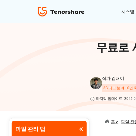
시스템
ReiBoot - iOS 시스템 복구
4uKey - 아이폰 잠금 해제
iAnyGo - GPS 위치 조작
무료로 
iOS 18 베타 포함 150개 이상 iOS 시스템 이
비밀번호 없이 아이폰/아이패드 잠금해제
탈옥 필요없이 위치 조작하기
슈 문제 해결
ReiBoot
for iOS
4DDiG 파티션 관리
ReiBoot - Android 시스템 복구
4uKey - 안드로이드 잠금 해제
작가:김태이
간단하고 안전한 시스템 마이그레이션 도구
A-B-C 처럼 안드로이드 시스템 복구
안드로이드 화면 비밀번호&구글 락 제거
4uKey
3C 테크 분야 10년
for
마지막 업데이트: 2026-07
iOS
PDNob - MacOS용 PDF 편집기
맥에서 Al를 사용하여 PDF 편집 및 관리
iAnyGo
홈 >
파일 관련
파일 관리 팁
Tenorshare PixPretty