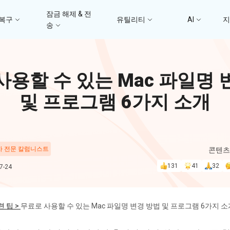
잠금 해제 & 전
 복구
유틸리티
AI
송
고
4DDiG 파일 복구
사진/ 동영상/문서 복
4uKey - iTunes 백업
UltData - 아이폰 데이터 복구
iCareFone - WhatsApp Transfer
4D
사용할 수 있는 Mac 파일명 
문
iTunes 백업 암호 잠금 풀기
아이폰/아이패드 데이터 복구&
안드로이드 아이폰 간에 WhatsApp 데이터
몇 분
4DDIG 비디오 
iTunes/iCloud 백업 복구
전송
및 프로그램 6가지 소개
AI로 손상된 비디오 복
스
Phone Mirror
PD
4DDIG 사진 복구
UltData - Android 데이터 복구
4MeKey - 아이폰 활성화 잠금 해제
Android & iOS 화면 미러링
딥시
AI로 손상된 사진 복원
지
루트 없이 안드로이드 데이터 복구
iCloud 활성화 잠금 삭제
 차 전문 칼럼니스트
콘텐츠
PixPretty AI Pho
131
41
32
-24
구
무료 AI 사진 편집 도구
PDNob Image Translator
PDN
이미지를 텍스트로 즉시 변환
무료 
 팁 >
무료로 사용할 수 있는 Mac 파일명 변경 방법 및 프로그램 6가지 소
4DDiG 중복 파일 삭제기
Ten