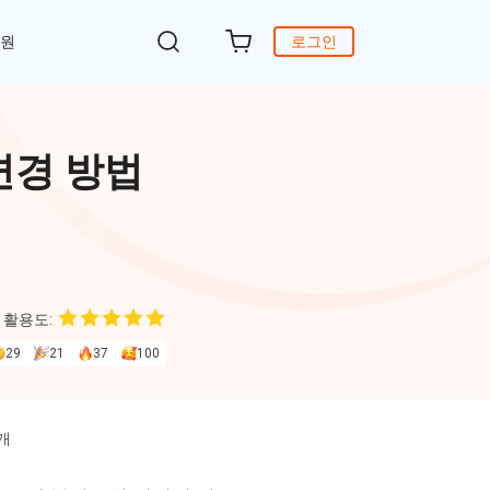
지원
로그인
객 지원
원
DiG 윈도우 부팅
UltData - WhatsApp 복구
iCareFone - 무료 iOS 백업
변경 방법
의하기
 안에 윈도 문제 해결
아이폰/안드로이드 WhatsApp 데이터 복구
간편한 iOS 데이터 백업 및 관리
복구
원
토어
DeepSeek AI
Nob - 윈도우용 PDF 편집기
4DDiG - 데이터 복구
iTransGo - 폰 데이터 전송
크 Al를 사용하여 PDF 편집 및 최적화
식 베이스
Win/ Mac에서 삭제된 파일 복원
안드로이드 아이폰으로 데이터 전송
 활용도:
to Editor
29
21
37
100
독 갱신
ob Online
온라인 PDF OCR & 변환
개
브랜드 리뉴얼
orshare Cleamio