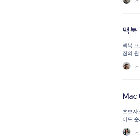
게
맥북 
맥북 프
짐의 원
게
Ma
초보자도
이드 순
게