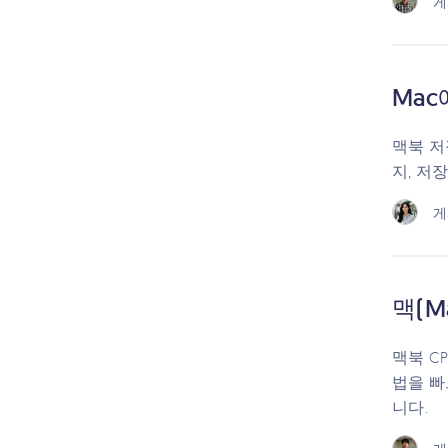
게
Ma
맥북 저
지, 저
게
맥(M
맥북 C
법을 빠
니다.