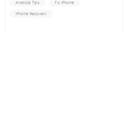
Android Tips
Fix iPhone
iPhone Recovery
홈 >>
iCloud Tips >>
[2026]아이폰에서 삭제하지 않고 아이클라우드 계정을 변경하는
방법
여기서 토론에 참여하여 소중한 의견을 들려주세요!
스마트폰 관련