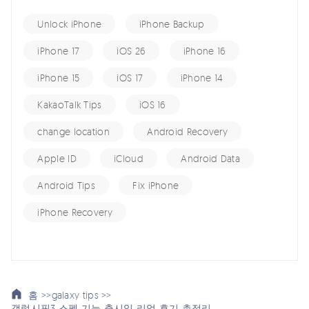
Unlock iPhone
iPhone Backup
iPhone 17
iOS 26
iPhone 16
iPhone 15
iOS 17
iPhone 14
KakaoTalk Tips
iOS 16
change location
Android Recovery
Apple ID
iCloud
Android Data
Android Tips
Fix iPhone
iPhone Recovery
홈 >>
galaxy tips >>
갤럭시핏3 스펙 기능 출시일 리얼 후기 총정리