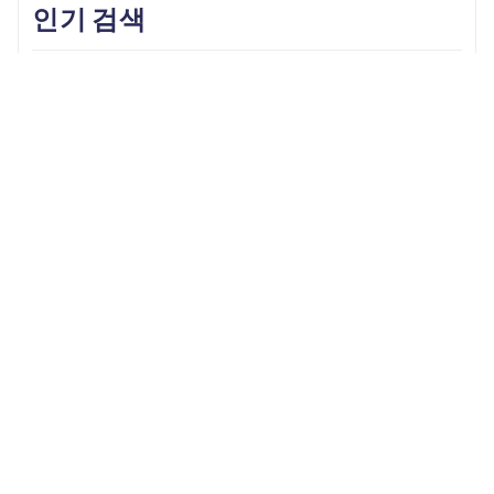
인기 검색
Unlock iPhone
iPhone Backup
iPhone 17
iOS 26
iPhone 16
iPhone 15
iOS 17
iPhone 14
KakaoTalk Tips
iOS 16
change location
Android Recovery
Apple ID
iCloud
Android Data
Android Tips
Fix iPhone
iPhone Recovery