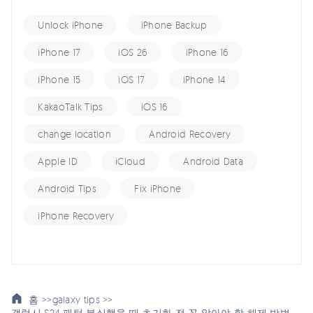
Unlock iPhone
iPhone Backup
iPhone 17
iOS 26
iPhone 16
iPhone 15
iOS 17
iPhone 14
KakaoTalk Tips
iOS 16
change location
Android Recovery
Apple ID
iCloud
Android Data
Android Tips
Fix iPhone
iPhone Recovery
홈 >>
galaxy tips >>
갤럭시 S24 패턴 분실했을 때 초기화 전 꼭 알아야 할 해제 방법