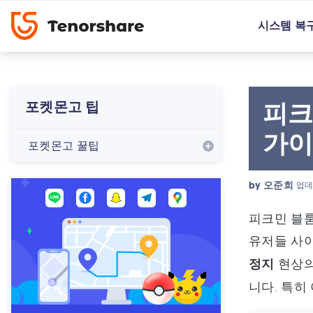
시스템 복
피크
포켓몬고 팁
가
포켓몬고 꿀팁
by
오준희
업데
피크민 블룸
유저들 사이
정지
현상의
니다. 특히