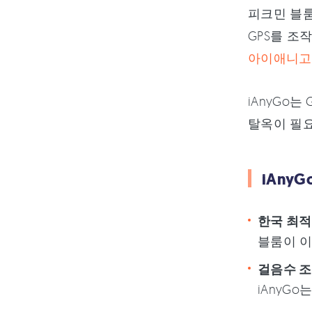
피크민 블룸
GPS를 조
아이애니고
iAnyGo
탈옥이 필요
iAny
한국 최적
블룸이 이
걸음수 조
iAnyG