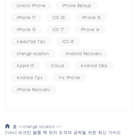
Unlock iPhone
iPhone Backup
iPhone 17
iOS 26
iPhone 16
iPhone 15
iOS 17
iPhone 14
KakaoTalk Tips
iOS 16
change location
Android Recovery
Apple ID
iCloud
Android Data
Android Tips
Fix iPhone
iPhone Recovery
홈 >>
change location >>
[New] 피크민 블룸 핵 위치 조작과 공략을 위한 최신 가이드