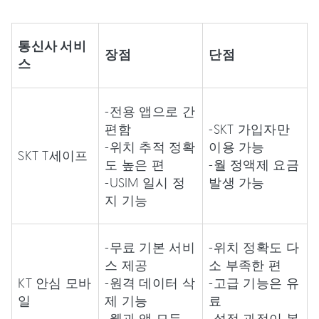
통신사 서비
장점
단점
스
-전용 앱으로 간
편함
-SKT 가입자만
-위치 추적 정확
이용 가능
SKT T세이프
도 높은 편
-월 정액제 요금
-USIM 일시 정
발생 가능
지 기능
-무료 기본 서비
-위치 정확도 다
스 제공
소 부족한 편
KT 안심 모바
-원격 데이터 삭
-고급 기능은 유
일
제 기능
료
-웹과 앱 모두
-설정 과정이 복