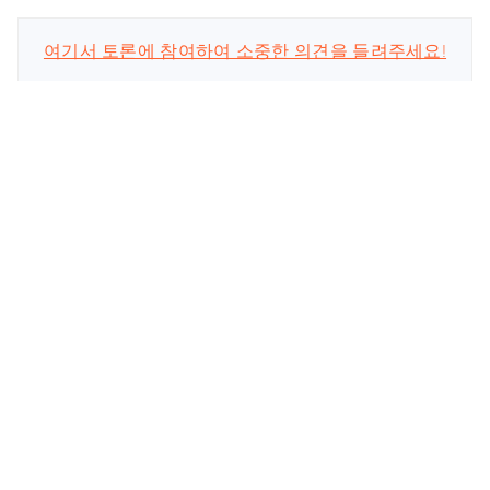
여기서 토론에 참여하여 소중한 의견을 들려주세요!
스마트폰 관련
회사
업데이트 구독
공식 계정