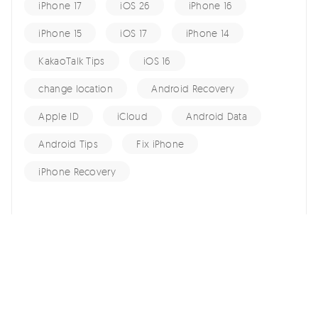
iPhone 17
iOS 26
iPhone 16
iPhone 15
iOS 17
iPhone 14
KakaoTalk Tips
iOS 16
change location
Android Recovery
Apple ID
iCloud
Android Data
Android Tips
Fix iPhone
iPhone Recovery
홈 >>
Unlock Android >>
QFIL 도구 다운로드 및 설정 가이드 - 안전한 안드로이드 플래싱
위해