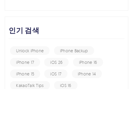
인기 검색
Unlock iPhone
iPhone Backup
iPhone 17
iOS 26
iPhone 16
iPhone 15
iOS 17
iPhone 14
KakaoTalk Tips
iOS 16
change location
Android Recovery
Apple ID
iCloud
Android Data
Android Tips
Fix iPhone
iPhone Recovery