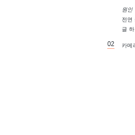
원인 
전면
글 
카메