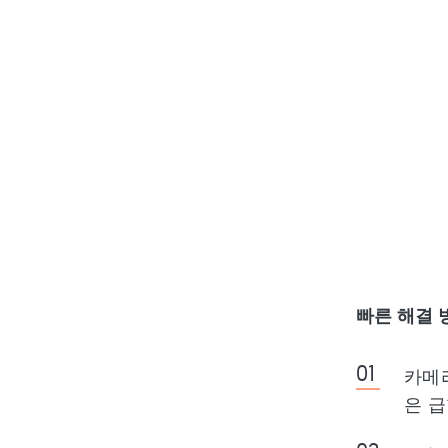
빠른 해결 
카메
은 급