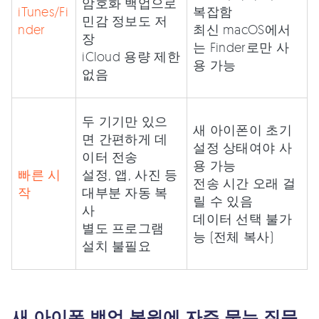
암호화 백업으로
iTunes/Fi
복잡함
민감 정보도 저
nder
최신 macOS에서
장
는 Finder로만 사
iCloud 용량 제한
용 가능
없음
두 기기만 있으
새 아이폰이 초기
면 간편하게 데
설정 상태여야 사
이터 전송
용 가능
빠른 시
설정, 앱, 사진 등
전송 시간 오래 걸
작
대부분 자동 복
릴 수 있음
사
데이터 선택 불가
별도 프로그램
능 (전체 복사)
설치 불필요
새 아이폰 백업 복원에 자주 묻는 질문