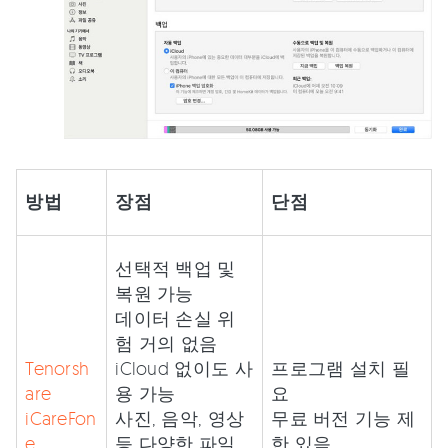
방법
장점
단점
선택적 백업 및
복원 가능
데이터 손실 위
험 거의 없음
Tenorsh
iCloud 없이도 사
프로그램 설치 필
are
용 가능
요
iCareFon
사진, 음악, 영상
무료 버전 기능 제
e
등 다양한 파일
한 있음