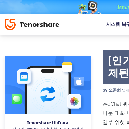
시스템 복
[인
제된
by
오준희
업데
WeChat
나눈 대화 
일부 위챗 
Tenorshare UltData