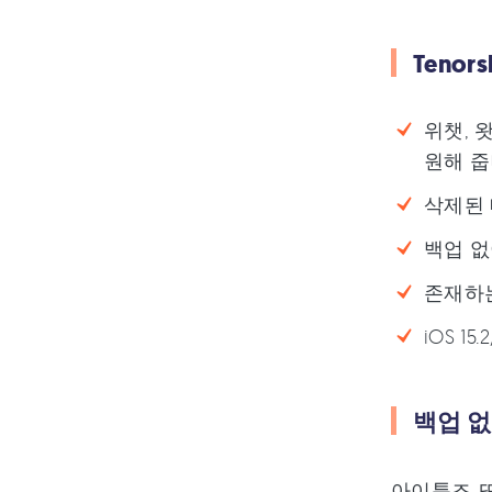
Tenor
위챗, 왓
원해 줍
삭제된 
백업 없
존재하는
iOS 15
백업 없
아이튠즈 