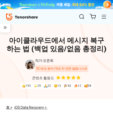
아이클라우드에서 메시지 복구
하는 법 (백업 있음/없음 총정리)
작가:오준희
3C 테크 분야 10년 차 전문 칼럼니스트
ReiBoot
콘텐츠 활용도:
for iOS
193
29
22
13
42
12
58
4uKey
for
홈 >
iOS Data Recovery >
iOS