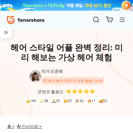
헤어 스타일 어플 완벽 정리: 미
리 해보는 가상 헤어 체험
작가:오준희
3C 테크 분야 10년 차 전문 칼럼니스트
ReiBoot
콘텐츠 활용도:
for iOS
186
38
25
20
42
11
52
4uKey
for
홈 >
AI 인사이트 >
iOS