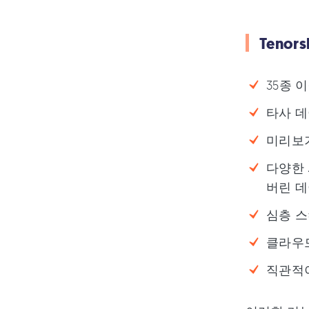
Tenor
35종 
타사 데이
미리보기
다양한 
버린 데
심층 스
클라우드
직관적이