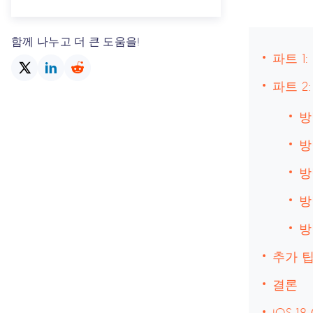
함께 나누고 더 큰 도움을!
파트 1
파트 2
방
방
방
방
방
추가 팁
결론
iOS 