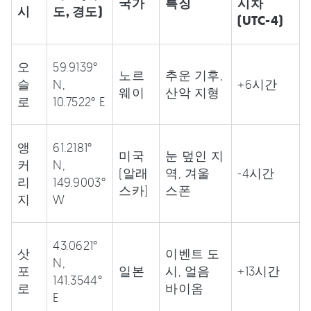
국가
특징
시차
시
도, 경도)
(UTC-4)
오
59.9139°
노르
추운 기후,
슬
N,
+6시간
웨이
산악 지형
로
10.7522° E
앵
61.2181°
미국
눈 덮인 지
커
N,
(알래
역, 겨울
-4시간
리
149.9003°
스카)
스폰
지
W
43.0621°
삿
이벤트 도
N,
포
일본
시, 얼음
+13시간
141.3544°
로
바이옴
E