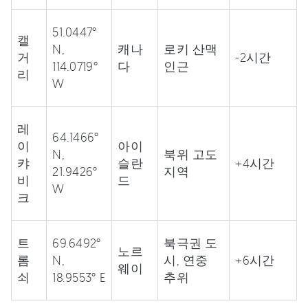
51.0447°
캘
N,
캐나
로키 산맥
거
-2시간
114.0719°
다
인근
리
W
레
64.1466°
이
아이
N,
북위 고도
캬
슬란
+4시간
21.9426°
지역
비
드
W
크
트
69.6492°
북극권 도
노르
롬
N,
시, 연중
+6시간
웨이
쇠
18.9553° E
추위