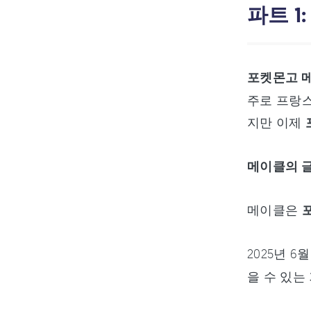
파트 1
포켓몬고 메이
주로 프랑스에
지만 이제
메이클의 
메이클은
2025년 6월
을 수 있는