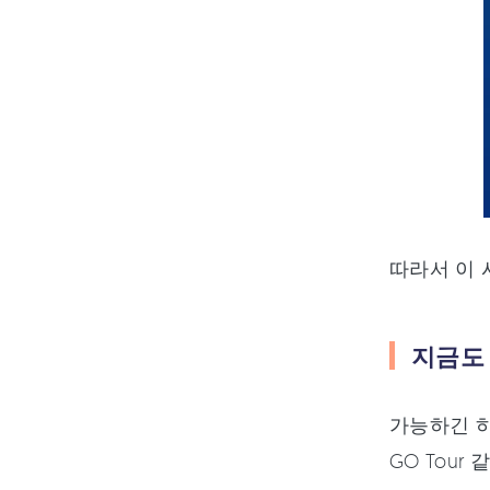
따라서 이
지금도 
가능하긴 하
GO Tou