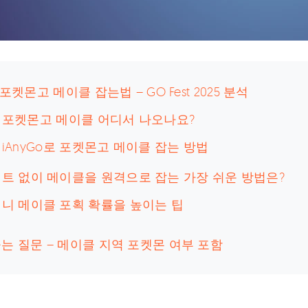
: 포켓몬고 메이클 잡는법 – GO Fest 2025 분석
: 포켓몬고 메이클 어디서 나오나요?
: iAnyGo로 포켓몬고 메이클 잡는 방법
트 없이 메이클을 원격으로 잡는 가장 쉬운 방법은?
니 메이클 포획 확률을 높이는 팁
는 질문 – 메이클 지역 포켓몬 여부 포함