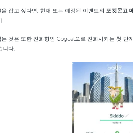
을 잡고 싶다면, 현재 또는 예정된 이벤트의
포켓몬고 
.
는 것은 또한 진화형인 Gogoat으로 진화시키는 첫 단
습니다.