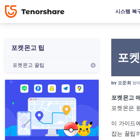
시스템 복
포켓몬고 팁
포켓
포켓몬고 꿀팁
by
오준희
업데
포켓몬고 메이
포켓몬은 원
이 가이드
잡는 꿀팁까