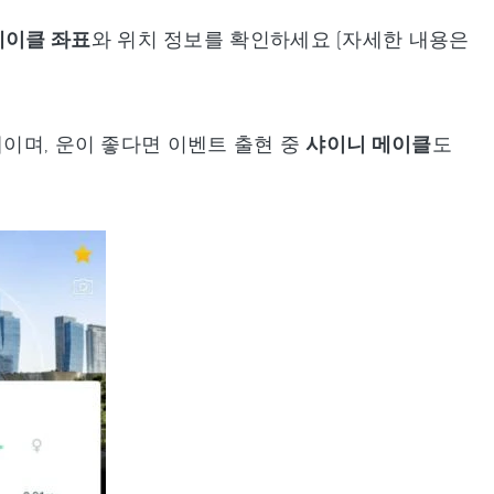
메이클 좌표
와 위치 정보를 확인하세요 (자세한 내용은
계이며, 운이 좋다면 이벤트 출현 중
샤이니 메이클
도