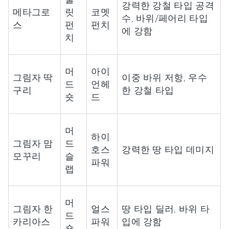
강력한 강철 타입 공격
메타그로
릿
코멧
수, 바위/페어리 타입
스
펀
펀치
에 강함
치
머
아이
그림자 딱
이중 바위 저항, 우수
드
언헤
구리
한 강철 타입
숏
드
머
하이
그림자 맘
드
호스
강력한 땅 타입 데미지
모꾸리
슬
파워
랩
머
그림자 한
얼스
땅 타입 딜러, 바위 타
드
카리아스
파워
입에 강함
숏