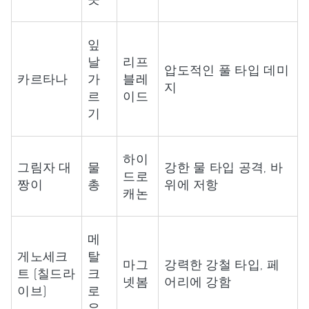
잎
날
리프
압도적인 풀 타입 데미
카르타나
가
블레
지
르
이드
기
하이
그림자 대
물
강한 물 타입 공격, 바
드로
짱이
총
위에 저항
캐논
메
게노세크
탈
마그
강력한 강철 타입, 페
트 (칠드라
크
넷봄
어리에 강함
이브)
로
우