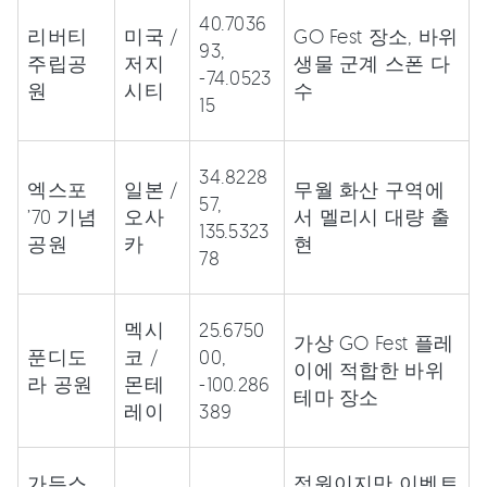
40.7036
리버티
미국 /
GO Fest 장소, 바위
93,
주립공
저지
생물 군계 스폰 다
-74.0523
원
시티
수
15
34.8228
엑스포
일본 /
무월 화산 구역에
57,
’70 기념
오사
서 멜리시 대량 출
135.5323
공원
카
현
78
멕시
25.6750
가상 GO Fest 플레
푼디도
코 /
00,
이에 적합한 바위
라 공원
몬테
-100.286
테마 장소
레이
389
가든스
정원이지만 이벤트