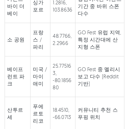
싱가
1.2816,
바이 더
기간 중 바위 스폰
포르
103.8636
베이
다수
프랑
GO Fest 유럽 지역,
48.7766,
소 공원
스 /
특정 시간대에 산
2.2966
파리
지형 스폰
25.77516
베이프
미국 /
GO Fest 중 멜리시
3,
런트 파
마이
보고 다수 (Reddit
-80.1856
크
애미
기반)
80
푸에
산투르
18.4510,
커뮤니티 추천 스
르토
세
-66.0713
푸핑 위치
리코