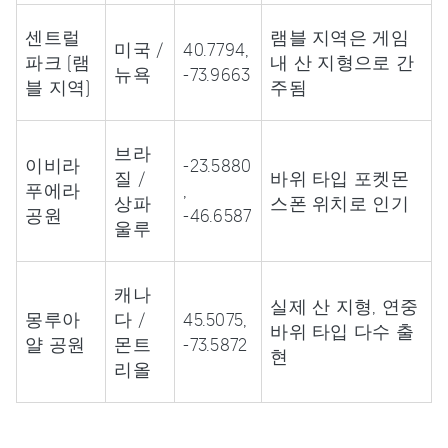
센트럴
램블 지역은 게임
미국 /
40.7794,
파크 (램
내 산 지형으로 간
뉴욕
-73.9663
블 지역)
주됨
브라
이비라
-23.5880
질 /
바위 타입 포켓몬
푸에라
,
상파
스폰 위치로 인기
공원
-46.6587
울루
캐나
실제 산 지형, 연중
몽루아
다 /
45.5075,
바위 타입 다수 출
얄 공원
몬트
-73.5872
현
리올