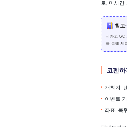
로, 미시간
참고:
시카고 GO
를 통해 제
코펜하
개최지: 덴
이벤트 기간
좌표:
북위 