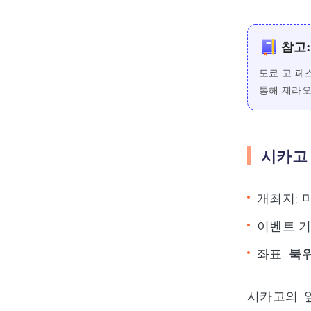
참고:
도쿄 고 페
통해 제라오
시카고 
개최지: 
이벤트 기간
좌표:
북위 
시카고의 '