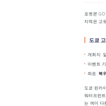
포켓몬 GO
지역은 고유
도쿄 고
개최지: 
이벤트 기간
좌표:
북위 
도쿄 린카이
워터프런트
는 색이 다