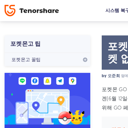
시스템 복
포켓
포켓몬고 팁
켓 
포켓몬고 꿀팁
by
오준희
업데
포켓몬 GO 
겐(6월 1
위해 GO 