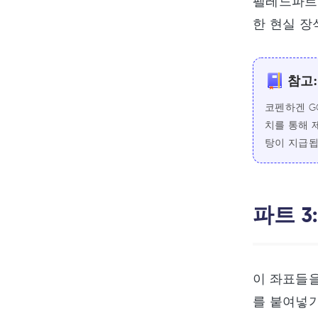
펠레드파르
한 현실 장
참고:
코펜하겐 G
치를 통해 
탕이 지급됩
파트 3
이 좌표들을
를 붙여넣기