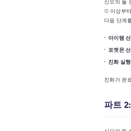
신오의 돌 
10 이상부
다음 단계를
아이템 선
포켓몬 선
진화 실행
진화가 완료
파트 2