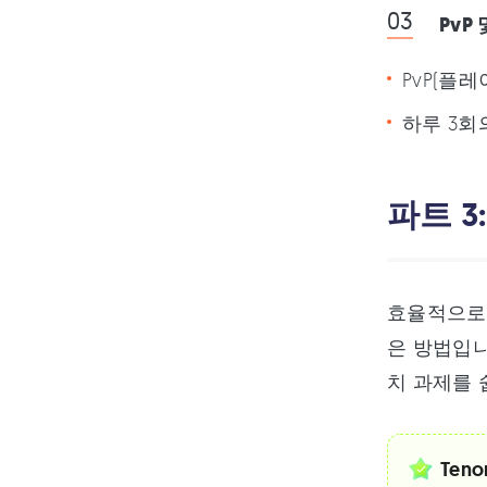
PvP
PvP(플
하루 3회
파트 
효율적으로
은 방법입니
치 과제를 
Teno