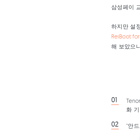
삼성페이 교
하지만 설
ReiBoot 
해 보았으나
Ten
화 기
“안드