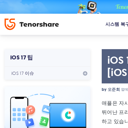
시스템 복
iO
iOS 17 팁
[iO
iOS 17 이슈
by
오준희
업데
애플은 자사
뛰어난 프
하고 있습니