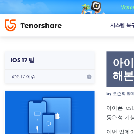
시스템 복
아이
iOS 17 팁
해본
iOS 17 이슈
by
오준희
업데
아이폰 io
동완성 기
이번 업데이