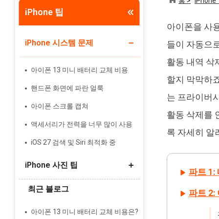
홈 >
iPhone 
iPhone 팁
Tenorshare PixPretty
아이폰을 사용
인물 사진 편집기
iPhone 시스템 문제
들이 자동으로
활동 내역 삭
아이폰 13 미니 배터리 교체 비용
할지 막막하죠
핸드폰 화면에 파란 얼룩
는 프라이버시
아이폰 스크롤 캡쳐
활동 삭제를 
액세서리가 전력을 너무 많이 사용
록 자세히 알
iOS 27 검색 및 Siri 최적화 중
iPhone 사진 팁
파트 1
최근 블로그
파트 2
갤럭시에서 아이폰으로 사진 옮기기
라이브 사진 스틸 사진으로 변환
아이폰 13 미니 배터리 교체 비용은?