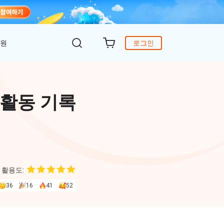
지원
로그인
객 지원
원
DiG 윈도우 부팅
UltData - WhatsApp 복구
iCareFone - 무료 iOS 백업
 활동 기록
의하기
 안에 윈도 문제 해결
아이폰/안드로이드 WhatsApp 데이터 복구
간편한 iOS 데이터 백업 및 관리
복구
원
토어
DeepSeek AI
Nob - 윈도우용 PDF 편집기
4DDiG - 데이터 복구
iTransGo - 폰 데이터 전송
크 Al를 사용하여 PDF 편집 및 최적화
식 베이스
Win/ Mac에서 삭제된 파일 복원
안드로이드 아이폰으로 데이터 전송
 활용도:
to Editor
36
16
41
52
독 갱신
ob Online
온라인 PDF OCR & 변환