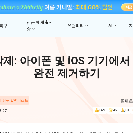
잠금 해제 & 전
 복구
유틸리티
AI
송
고
4DDiG 파일 복구
사진/ 동영상/문서 복
4uKey - iTunes 백업
UltData - 아이폰 데이터 복구
iCareFone - WhatsApp Transfer
4D
삭제: 아이폰 및 iOS 기기에서
문
iTunes 백업 암호 잠금 풀기
아이폰/아이패드 데이터 복구&
안드로이드 아이폰 간에 WhatsApp 데이터
몇 분
4DDIG 비디오 
iTunes/iCloud 백업 복구
전송
완전 제거하기
AI로 손상된 비디오 복
스
Phone Mirror
PD
4DDIG 사진 복구
UltData - Android 데이터 복구
4MeKey - 아이폰 활성화 잠금 해제
Android & iOS 화면 미러링
딥시
AI로 손상된 사진 복원
지
루트 없이 안드로이드 데이터 복구
iCloud 활성화 잠금 삭제
 차 전문 칼럼니스트
콘텐츠
PixPretty AI Pho
169
46
10
-07
구
무료 AI 사진 편집 도구
PDNob Image Translator
PDN
이미지를 텍스트로 즉시 변환
무료 