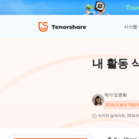
시스템
ReiBoot - iOS 시스템 복구
4uKey - 아이폰 잠금 해제
iAnyGo - GPS 위치 조작
내 활동 
iOS 18 베타 포함 150개 이상 iOS 시스템 이
비밀번호 없이 아이폰/아이패드 잠금해제
탈옥 필요없이 위치 조작하기
슈 문제 해결
ReiBoot
for iOS
4DDiG 파티션 관리
ReiBoot - Android 시스템 복구
4uKey - 안드로이드 잠금 해제
작가:오준희
간단하고 안전한 시스템 마이그레이션 도구
A-B-C 처럼 안드로이드 시스템 복구
안드로이드 화면 비밀번호&구글 락 제거
4uKey
3C 테크 분야 10년
for
마지막 업데이트: 2026-08
iOS
PDNob - MacOS용 PDF 편집기
맥에서 Al를 사용하여 PDF 편집 및 관리
iAnyGo