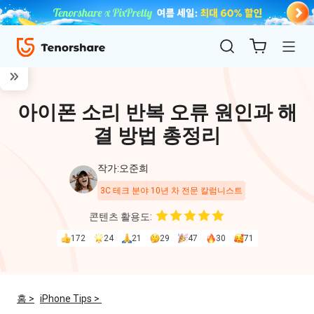
아이폰 소리 반복 오류 원인과 해
결 방법 총정리
작가:오준희
3C 테크 분야 10년 차 전문 칼럼니스트
ReiBoot
콘텐츠 활용도:
for iOS
172
24
21
29
47
30
71
4uKey
for
홈 >
iPhone Tips >
iOS