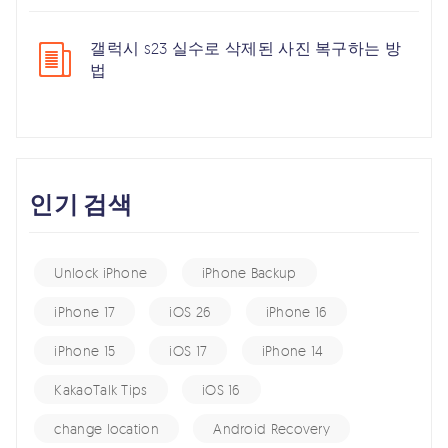
갤럭시 s23 실수로 삭제된 사진 복구하는 방
법
인기 검색
Unlock iPhone
iPhone Backup
iPhone 17
iOS 26
iPhone 16
iPhone 15
iOS 17
iPhone 14
KakaoTalk Tips
iOS 16
change location
Android Recovery