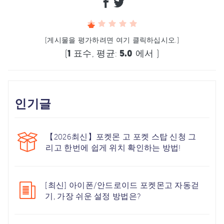
(게시물을 평가하려면 여기 클릭하십시오.)
(
1
표수, 평균:
5.0
에서 )
인기글
【2026최신】포켓몬 고 포켓 스탑 신청 그
리고 한번에 쉽게 위치 확인하는 방법!
[최신] 아이폰/안드로이드 포켓몬고 자동걷
기, 가장 쉬운 설정 방법은?