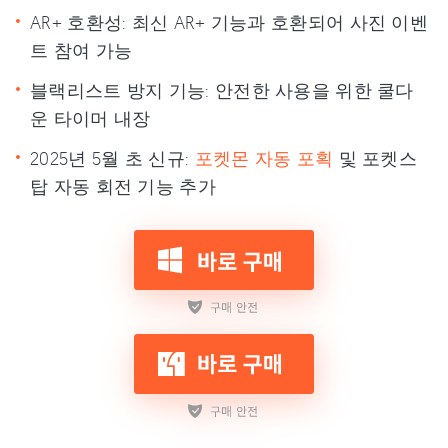
AR+ 호환성: 최신 AR+ 기능과 호환되어 사진 이벤
트 참여 가능
블랙리스트 방지 기능: 안전한 사용을 위한 쿨다
운 타이머 내장
2025년 5월 초 신규:
포켓몬 자동 포획
및 포켓스
탑 자동 회전 기능 추가