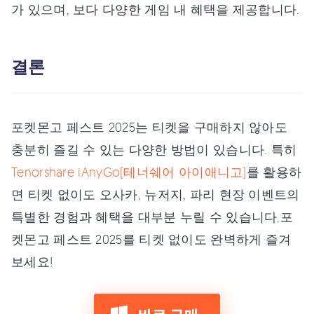
가 있으며, 보다 다양한 게임 내 혜택을 제공합니다.
결론
포켓몬고 페스트 2025는 티켓을 구매하지 않아도
충분히 즐길 수 있는 다양한 방법이 있습니다. 특히
Tenorshare iAnyGo(테너쉐어 아이애니고)
를 활용하
면 티켓 없이도 오사카, 뉴저지, 파리 현장 이벤트의
특별한 경험과 혜택을 대부분 누릴 수 있습니다.포
켓몬고 페스트 2025를 티켓 없이도 완벽하게 즐겨
보세요!