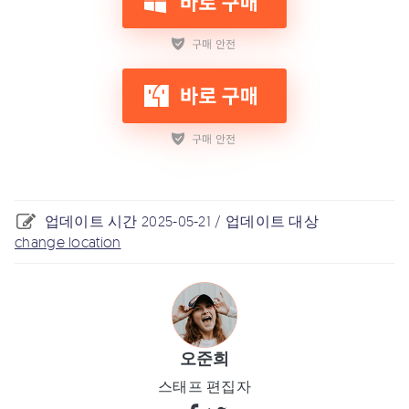
업데이트 시간 2025-05-21 / 업데이트 대상
change location
오준희
스태프 편집자