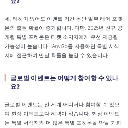
요?
네, 티켓이 없어도 이벤트 기간 동안 일부 레어 포켓
몬의 출현 확률이 증가합니다. 다만, 2025년 신규 공
개될 특별 포켓몬은 티켓 소지자에게 우선 제공될
가능성이 높습니다. iAnyGo를 사용하면 특별 서식
지에 접근하여 만날 확률을 높일 수 있습니다.
글로벌 이벤트는 어떻게 참여할 수 있나
요?
글로벌 이벤트는 전 세계 어디서나 참여할 수 있으
며 현장 이벤트보다 혜택이 적습니다. 현장 이벤트
는 특별 서식지와 더 많은 특별 포켓몬을 만날 기회