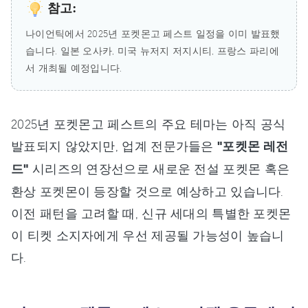
참고:
나이언틱에서 2025년 포켓몬고 페스트 일정을 이미 발표했
습니다. 일본 오사카, 미국 뉴저지 저지시티, 프랑스 파리에
서 개최될 예정입니다.
2025년 포켓몬고 페스트의 주요 테마는 아직 공식
발표되지 않았지만, 업계 전문가들은
"포켓몬 레전
드"
시리즈의 연장선으로 새로운 전설 포켓몬 혹은
환상 포켓몬이 등장할 것으로 예상하고 있습니다.
이전 패턴을 고려할 때, 신규 세대의 특별한 포켓몬
이 티켓 소지자에게 우선 제공될 가능성이 높습니
다.