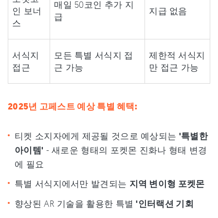
매일 50코인 추가 지
인 보너
지급 없음
급
스
서식지
모든 특별 서식지 접
제한적 서식지
접근
근 가능
만 접근 가능
2025년 고페스트 예상 특별 혜택:
티켓 소지자에게 제공될 것으로 예상되는
'특별한
아이템'
- 새로운 형태의 포켓몬 진화나 형태 변경
에 필요
특별 서식지에서만 발견되는
지역 변이형 포켓몬
향상된 AR 기술을 활용한 특별
'인터랙션 기회