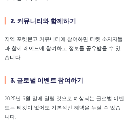
2. 커뮤니티와 함께하기
지역 포켓몬고 커뮤니티에 참여하면 티켓 소지자들
과 함께 레이드에 참여하고 정보를 공유받을 수 있
습니다.
3. 글로벌 이벤트 참여하기
2025년 6월 말에 열릴 것으로 예상되는 글로벌 이벤
트는 티켓이 없어도 기본적인 혜택을 누릴 수 있습
니다.