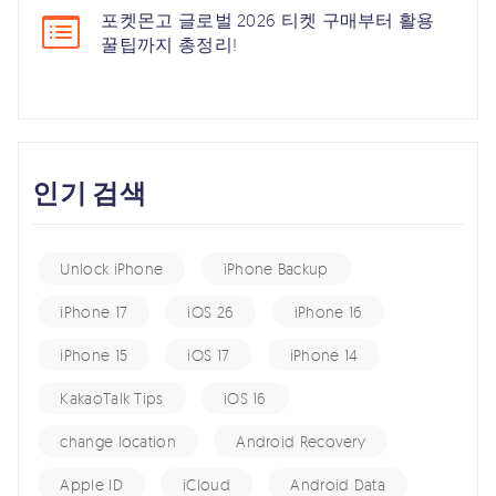
포켓몬고 글로벌 2026 티켓 구매부터 활용
꿀팁까지 총정리!
인기 검색
Unlock iPhone
iPhone Backup
iPhone 17
iOS 26
iPhone 16
iPhone 15
iOS 17
iPhone 14
KakaoTalk Tips
iOS 16
change location
Android Recovery
Apple ID
iCloud
Android Data