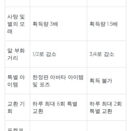
사탕 및
별의 모
획득량 3배
획득량 1.5배
래
알 부화
1/2로 감소
3/4로 감소
거리
특별 아
한정판 아바타 아이템
획득 불가
이템
및 포즈
교환 기
하루 최대 6회 특별
하루 최대 2회
회
교환
특별 교환
포켓코