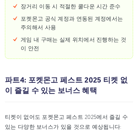
장거리 이동 시 적절한 쿨다운 시간 준수
포켓몬고 공식 계정과 연동된 계정에서는
주의해서 사용
게임 내 구매는 실제 위치에서 진행하는 것
이 안전
파트4: 포켓몬고 페스트 2025 티켓 없
이 즐길 수 있는 보너스 혜택
티켓이 없어도 포켓몬고 페스트 2025에서 즐길 수
있는 다양한 보너스가 있을 것으로 예상됩니다: