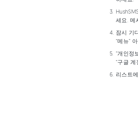
HushS
세요. 메세
잠시 기다
“메뉴” 
“개인정보
“구글 계
리스트에서