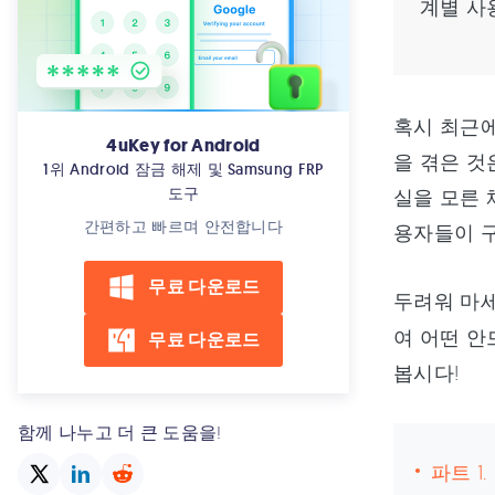
계별 사
혹시 최근에
4uKey for Android
을 겪은 것
1위 Android 잠금 해제 및 Samsung FRP
도구
실을 모른 
간편하고 빠르며 안전합니다
용자들이 
무료 다운로드
두려워 마
여 어떤 안
무료 다운로드
봅시다!
함께 나누고 더 큰 도움을!
파트 1