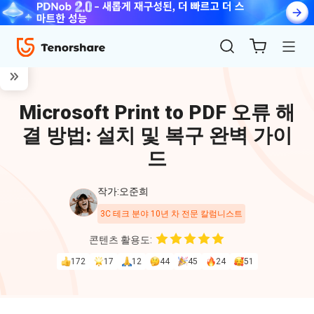
Microsoft Print to PDF 오류 해
결 방법: 설치 및 복구 완벽 가이
드
작가:오준희
ReiBoot
3C 테크 분야 10년 차 전문 칼럼니스트
for iOS
콘텐츠 활용도:
172
17
12
44
45
24
51
4uKey
for
iOS