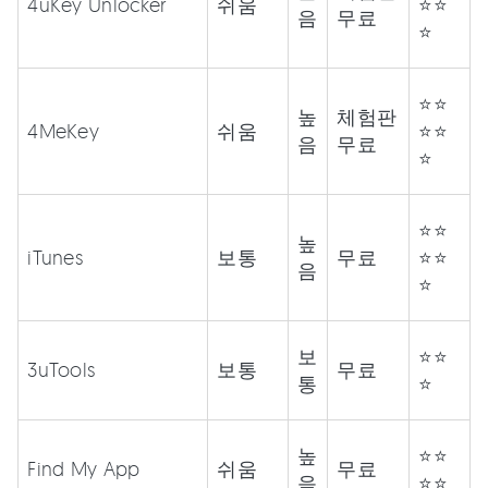
4uKey Unlocker
쉬움
⭐⭐
음
무료
⭐
⭐⭐
높
체험판
4MeKey
쉬움
⭐⭐
음
무료
⭐
⭐⭐
높
iTunes
보통
무료
⭐⭐
음
⭐
보
⭐⭐
3uTools
보통
무료
통
⭐
높
⭐⭐
Find My App
쉬움
무료
음
⭐⭐