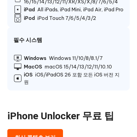
16/15/14/13/12/11/XR/XS/X/8/7/6/5/4
iPad
All iPads, iPad Mini, iPad Air, iPad Pro
iPod
iPod Touch 7/6/5/4/3/2
필수 시스템
Windows
Windows 11/10/8/8.1/7
MacOS
macOS 15/14/13/12/11/10.10
iOS
iOS/iPadOS 26 포함 모든 iOS 버전 지
원
iPhone Unlocker 무료 팁